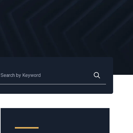
scar: