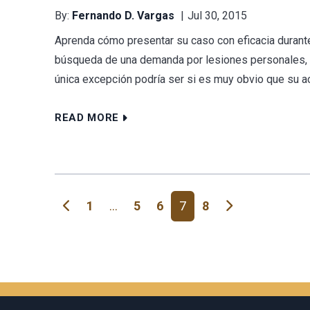
By:
Fernando D. Vargas
Jul 30, 2015
Aprenda cómo presentar su caso con eficacia durante
búsqueda de una demanda por lesiones personales, c
única excepción podría ser si es muy obvio que su a
READ MORE
Navegación de entradas
1
…
5
6
7
8