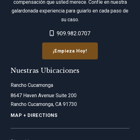
compensación que usted merece. Confíe en nuestra
galardonada experiencia para guiarlo en cada paso de
su caso.
Call Now at
909.982.0707
¡Empieza Hoy!
Nuestras Ubicaciones
Rancho Cucamonga
8647 Haven Avenue Suite 200
Rancho Cucamonga, CA 91730
MAP + DIRECTIONS