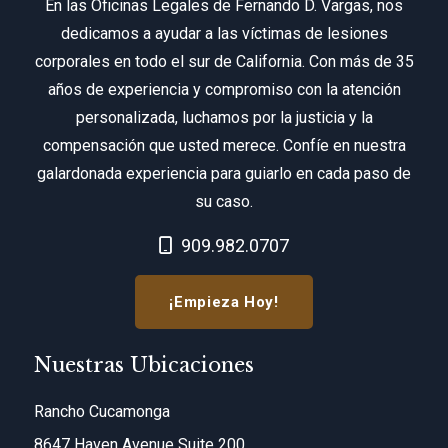
En las Oficinas Legales de Fernando D. Vargas, nos
dedicamos a ayudar a las víctimas de lesiones
corporales en todo el sur de California. Con más de 35
años de experiencia y compromiso con la atención
personalizada, luchamos por la justicia y la
compensación que usted merece. Confíe en nuestra
galardonada experiencia para guiarlo en cada paso de
su caso.
Call Now at
909.982.0707
¡Empieza Hoy!
Nuestras Ubicaciones
Rancho Cucamonga
8647 Haven Avenue Suite 200