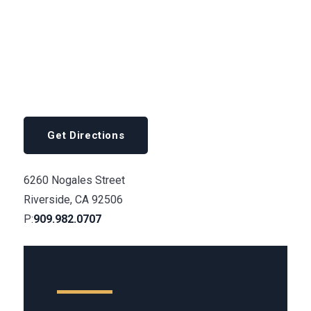
Get Directions
6260 Nogales Street
Riverside, CA 92506
Call Now at
P:
909.982.0707