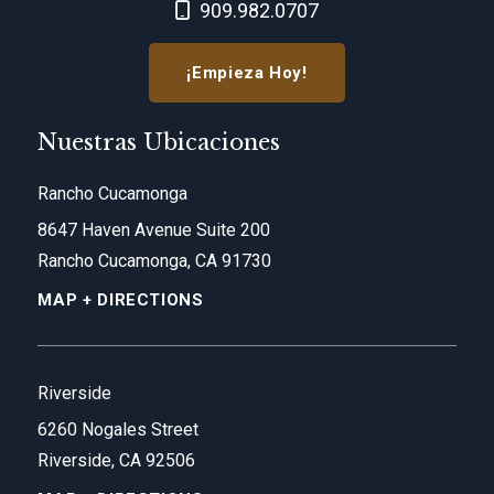
Call Now at
909.982.0707
¡Empieza Hoy!
Nuestras Ubicaciones
Rancho Cucamonga
8647 Haven Avenue Suite 200
Rancho Cucamonga, CA 91730
MAP + DIRECTIONS
Riverside
6260 Nogales Street
Riverside, CA 92506