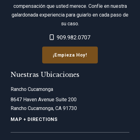
compensación que usted merece. Confíe en nuestra
galardonada experiencia para guiarlo en cada paso de
su caso.
Call Now at
909.982.0707
¡Empieza Hoy!
Nuestras Ubicaciones
Rancho Cucamonga
8647 Haven Avenue Suite 200
Rancho Cucamonga, CA 91730
MAP + DIRECTIONS