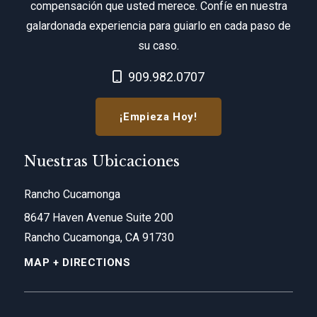
compensación que usted merece. Confíe en nuestra
galardonada experiencia para guiarlo en cada paso de
su caso.
Call Now at
909.982.0707
¡Empieza Hoy!
Nuestras Ubicaciones
Rancho Cucamonga
8647 Haven Avenue Suite 200
Rancho Cucamonga, CA 91730
MAP + DIRECTIONS