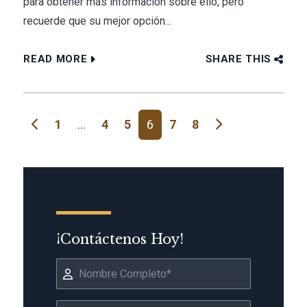
para obtener más información sobre ello, pero
recuerde que su mejor opción...
READ MORE
SHARE THIS
Navegación de entradas
1
…
4
5
6
7
8
¡Contáctenos Hoy!