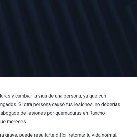
ras y cambiar la vida de una persona, ya que con
ongados. Si otra persona causó tus lesiones, no deberías
un abogado de lesiones por quemaduras en Rancho
que mereces.
grave, puede resultarte difícil retomar tu vida normal.