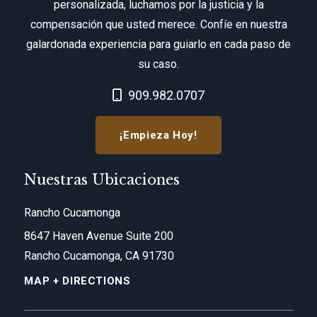
personalizada, luchamos por la justicia y la
compensación que usted merece. Confíe en nuestra
galardonada experiencia para guiarlo en cada paso de
su caso.
Call Now at
909.982.0707
¡Empieza Hoy!
Nuestras Ubicaciones
Rancho Cucamonga
8647 Haven Avenue Suite 200
Rancho Cucamonga, CA 91730
MAP + DIRECTIONS