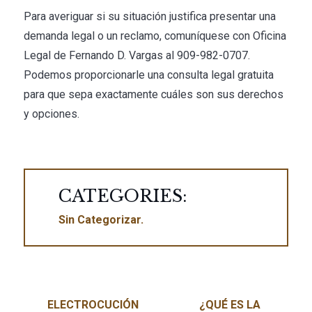
Para averiguar si su situación justifica presentar una
demanda legal o un reclamo, comuníquese con
Oficina
Legal de Fernando D. Vargas
al
909-982-0707
.
Podemos proporcionarle una consulta legal gratuita
para que sepa exactamente cuáles son sus derechos
y opciones.
CATEGORIES:
Sin Categorizar
Navegación de entradas
ELECTROCUCIÓN
¿QUÉ ES LA