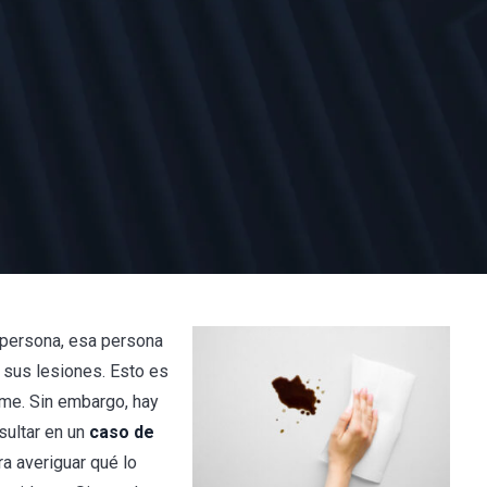
a persona, esa persona
 sus lesiones. Esto es
rame. Sin embargo, hay
sultar en un
caso de
ra averiguar qué lo